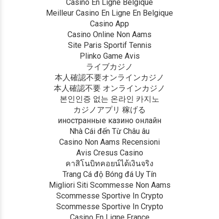
Casino En Ligne Belgique
Meilleur Casino En Ligne En Belgique
Casino App
Casino Online Non Aams
Site Paris Sportif Tennis
Plinko Game Avis
ライブカジノ
本人確認不要オンラインカジノ
本人確認不要 オンラインカジノ
본인인증 없는 온라인 카지노
カジノアプリ 稼げる
иностранные казино онлайн
Nhà Cái đến Từ Châu âu
Casino Non Aams Recensioni
Avis Cresus Casino
คาสิโนบิทคอยน์ได้เงินจริง
Trang Cá độ Bóng đá Uy Tín
Migliori Siti Scommesse Non Aams
Scommesse Sportive In Crypto
Scommesse Sportive In Crypto
Casino En Ligne France