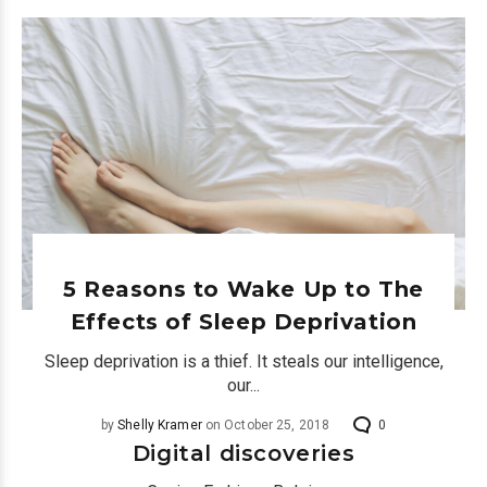
5 Reasons to Wake Up to The
Effects of Sleep Deprivation
Sleep deprivation is a thief. It steals our intelligence,
our...
by
Shelly Kramer
on October 25, 2018
0
Digital discoveries