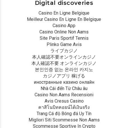
Digital discoveries
Casino En Ligne Belgique
Meilleur Casino En Ligne En Belgique
Casino App
Casino Online Non Aams
Site Paris Sportif Tennis
Plinko Game Avis
ライブカジノ
本人確認不要オンラインカジノ
本人確認不要 オンラインカジノ
본인인증 없는 온라인 카지노
カジノアプリ 稼げる
иностранные казино онлайн
Nhà Cái đến Từ Châu âu
Casino Non Aams Recensioni
Avis Cresus Casino
คาสิโนบิทคอยน์ได้เงินจริง
Trang Cá độ Bóng đá Uy Tín
Migliori Siti Scommesse Non Aams
Scommesse Sportive In Crypto