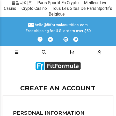
홀덤사이트
Paris Sportif En Crypto
Meilleur Live
Casino
Crypto Casino
Tous Les Sites De Paris Sportifs
Belgique
hello@fitformulanutrition.com
Free shipping for U.S. orders over $50
CREATE AN ACCOUNT
PERSONAL INFORMATION