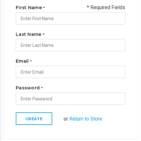
* Required Fields
First Name
*
Last Name
*
Email
*
Password
*
or
Return to Store
CREATE