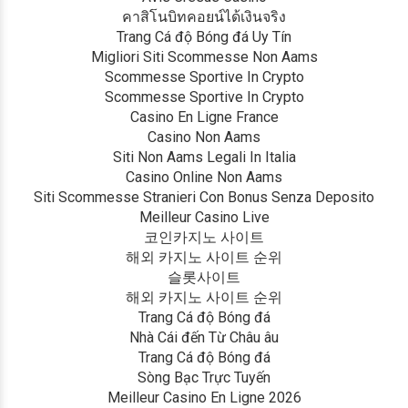
คาสิโนบิทคอยน์ได้เงินจริง
Trang Cá độ Bóng đá Uy Tín
Migliori Siti Scommesse Non Aams
Scommesse Sportive In Crypto
Scommesse Sportive In Crypto
Casino En Ligne France
Casino Non Aams
Siti Non Aams Legali In Italia
Casino Online Non Aams
Siti Scommesse Stranieri Con Bonus Senza Deposito
Meilleur Casino Live
코인카지노 사이트
해외 카지노 사이트 순위
슬롯사이트
해외 카지노 사이트 순위
Trang Cá độ Bóng đá
Nhà Cái đến Từ Châu âu
Trang Cá độ Bóng đá
Sòng Bạc Trực Tuyến
Meilleur Casino En Ligne 2026