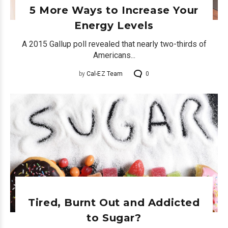
5 More Ways to Increase Your
Energy Levels
A 2015 Gallup poll revealed that nearly two-thirds of
Americans...
by
Cal-EZ Team
0
Tired, Burnt Out and Addicted
to Sugar?