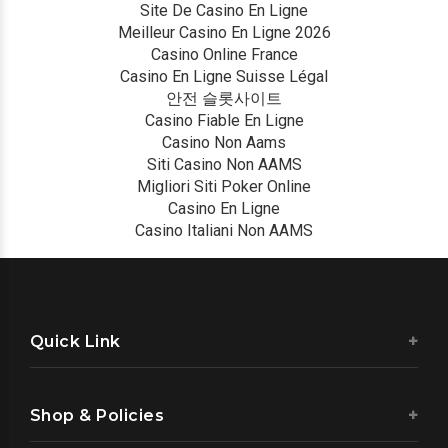
Site De Casino En Ligne
Meilleur Casino En Ligne 2026
Casino Online France
Casino En Ligne Suisse Légal
안전 슬롯사이트
Casino Fiable En Ligne
Casino Non Aams
Siti Casino Non AAMS
Migliori Siti Poker Online
Casino En Ligne
Casino Italiani Non AAMS
Quick Link
Shop & Policies