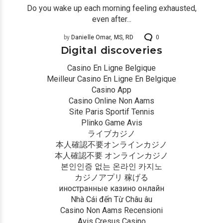
Do you wake up each morning feeling exhausted,
even after...
by
Danielle Omar, MS, RD
0
Digital discoveries
Casino En Ligne Belgique
Meilleur Casino En Ligne En Belgique
Casino App
Casino Online Non Aams
Site Paris Sportif Tennis
Plinko Game Avis
ライブカジノ
本人確認不要オンラインカジノ
本人確認不要 オンラインカジノ
본인인증 없는 온라인 카지노
カジノアプリ 稼げる
иностранные казино онлайн
Nhà Cái đến Từ Châu âu
Casino Non Aams Recensioni
Avis Cresus Casino