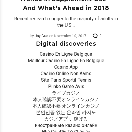
And What’s Ahead in 2018
Recent research suggests the majority of adults in
the U.S....
by
Jay Bua
on November 10, 2017
0
Digital discoveries
Casino En Ligne Belgique
Meilleur Casino En Ligne En Belgique
Casino App
Casino Online Non Aams
Site Paris Sportif Tennis
Plinko Game Avis
ライブカジノ
本人確認不要オンラインカジノ
本人確認不要 オンラインカジノ
본인인증 없는 온라인 카지노
カジノアプリ 稼げる
иностранные казино онлайн
Nhà Cái đến Từ Châu âu