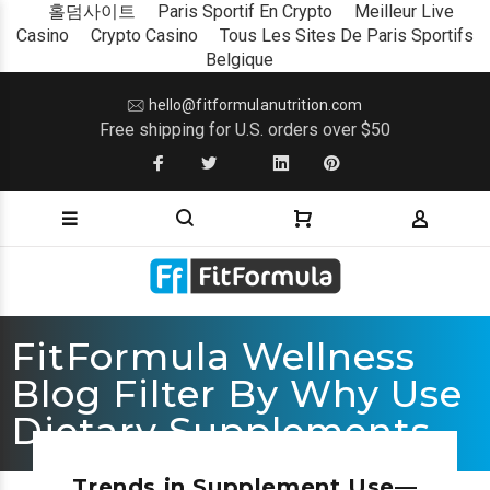
홀덤사이트
Paris Sportif En Crypto
Meilleur Live
Casino
Crypto Casino
Tous Les Sites De Paris Sportifs
Belgique
hello@fitformulanutrition.com
Free shipping for U.S. orders over $50
FitFormula Wellness
Blog Filter By Why Use
Dietary Supplements
Trends in Supplement Use—