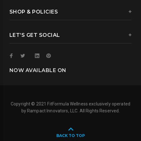
SHOP & POLICIES
LET’S GET SOCIAL
NOW AVAILABLE ON
Copyright © 2021 FitFormula Wellness exclusively operated
by Rampact Innovators, LLC. All Rights Reserved.
BACK TO TOP