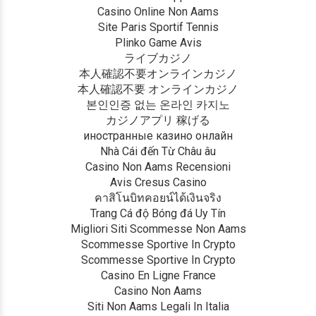
Casino Online Non Aams
Site Paris Sportif Tennis
Plinko Game Avis
ライブカジノ
本人確認不要オンラインカジノ
本人確認不要 オンラインカジノ
본인인증 없는 온라인 카지노
カジノアプリ 稼げる
иностранные казино онлайн
Nhà Cái đến Từ Châu âu
Casino Non Aams Recensioni
Avis Cresus Casino
คาสิโนบิทคอยน์ได้เงินจริง
Trang Cá độ Bóng đá Uy Tín
Migliori Siti Scommesse Non Aams
Scommesse Sportive In Crypto
Scommesse Sportive In Crypto
Casino En Ligne France
Casino Non Aams
Siti Non Aams Legali In Italia