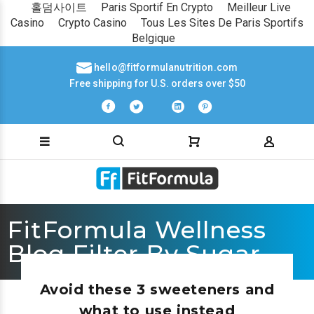
홀덤사이트
Paris Sportif En Crypto
Meilleur Live
Casino
Crypto Casino
Tous Les Sites De Paris Sportifs
Belgique
hello@fitformulanutrition.com
Free shipping for U.S. orders over $50
FitFormula Wellness
Blog Filter By Sugar
Avoid these 3 sweeteners and
what to use instead