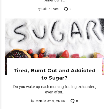
Americans...
by
Cal-EZ Team
0
Tired, Burnt Out and Addicted
to Sugar?
Do you wake up each morning feeling exhausted,
even after...
by
Danielle Omar, MS, RD
0