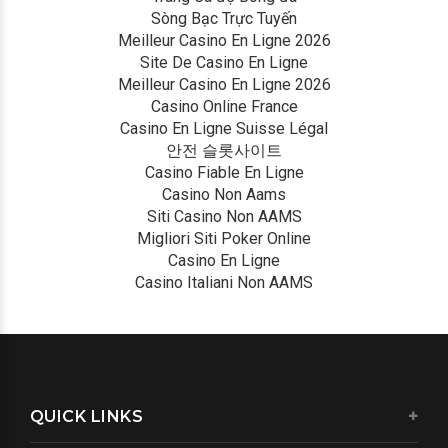
Sòng Bạc Trực Tuyến
Meilleur Casino En Ligne 2026
Site De Casino En Ligne
Meilleur Casino En Ligne 2026
Casino Online France
Casino En Ligne Suisse Légal
안전 슬롯사이트
Casino Fiable En Ligne
Casino Non Aams
Siti Casino Non AAMS
Migliori Siti Poker Online
Casino En Ligne
Casino Italiani Non AAMS
QUICK LINKS