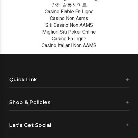
안전 슬롯사이트
Casino Fiable En Ligne
Casino Non Aams
Siti Casino Non AAMS
Migliori Siti Poker Online
Casino En Ligne
Casino Italiani Non AAMS
Quick Link
Shop & Policies
Let’s Get Social