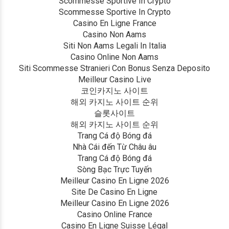
Scommesse Sportive In Crypto
Scommesse Sportive In Crypto
Casino En Ligne France
Casino Non Aams
Siti Non Aams Legali In Italia
Casino Online Non Aams
Siti Scommesse Stranieri Con Bonus Senza Deposito
Meilleur Casino Live
코인카지노 사이트
해외 카지노 사이트 순위
슬롯사이트
해외 카지노 사이트 순위
Trang Cá độ Bóng đá
Nhà Cái đến Từ Châu âu
Trang Cá độ Bóng đá
Sòng Bạc Trực Tuyến
Meilleur Casino En Ligne 2026
Site De Casino En Ligne
Meilleur Casino En Ligne 2026
Casino Online France
Casino En Ligne Suisse Légal