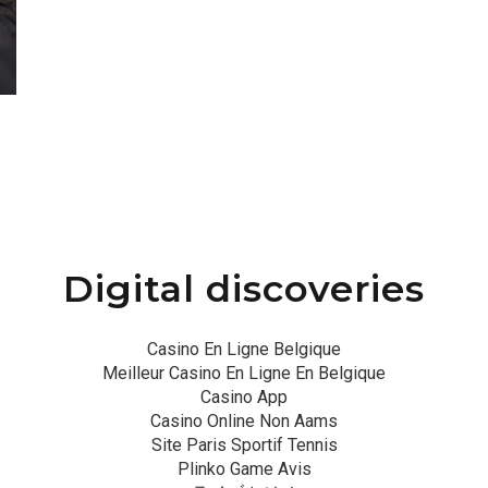
Digital discoveries
Casino En Ligne Belgique
Meilleur Casino En Ligne En Belgique
Casino App
Casino Online Non Aams
Site Paris Sportif Tennis
Plinko Game Avis