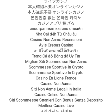
ライブカジノ
本人確認不要オンラインカジノ
本人確認不要 オンラインカジノ
본인인증 없는 온라인 카지노
カジノアプリ 稼げる
иностранные казино онлайн
Nhà Cái đến Từ Châu âu
Casino Non Aams Recensioni
Avis Cresus Casino
คาสิโนบิทคอยน์ได้เงินจริง
Trang Cá độ Bóng đá Uy Tín
Migliori Siti Scommesse Non Aams
Scommesse Sportive In Crypto
Scommesse Sportive In Crypto
Casino En Ligne France
Casino Non Aams
Siti Non Aams Legali In Italia
Casino Online Non Aams
Siti Scommesse Stranieri Con Bonus Senza Deposito
Meilleur Casino Live
코인카지노 사이트