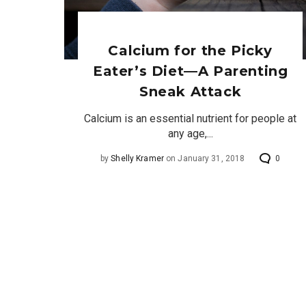
Calcium for the Picky
Eater’s Diet—A Parenting
Sneak Attack
Calcium is an essential nutrient for people at
any age,...
by
Shelly Kramer
on January 31, 2018
0