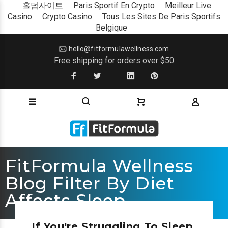
홀덤사이트
Paris Sportif En Crypto
Meilleur Live
Casino
Crypto Casino
Tous Les Sites De Paris Sportifs
Belgique
hello@fitformulawellness.com
Free shipping for orders over $50
FitFormula Wellness
Blog Filter By Diet
Affects Sleep
If You're Struggling To Sleep,