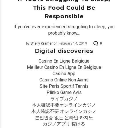
This Food Could Be
Responsible
If you’ve ever experienced struggling to sleep, you
probably know...
by
Shelly Kramer
on February 14, 2019
0
Digital discoveries
Casino En Ligne Belgique
Meilleur Casino En Ligne En Belgique
Casino App
Casino Online Non Aams
Site Paris Sportif Tennis
Plinko Game Avis
ライブカジノ
本人確認不要オンラインカジノ
本人確認不要 オンラインカジノ
본인인증 없는 온라인 카지노
カジノアプリ 稼げる