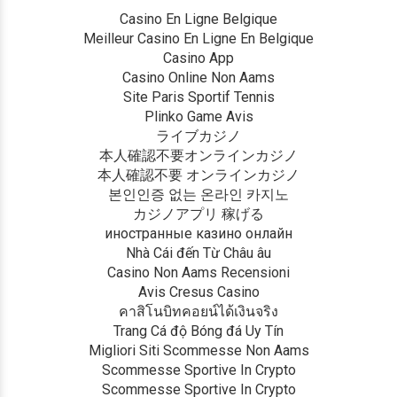
Casino En Ligne Belgique
Meilleur Casino En Ligne En Belgique
Casino App
Casino Online Non Aams
Site Paris Sportif Tennis
Plinko Game Avis
ライブカジノ
本人確認不要オンラインカジノ
本人確認不要 オンラインカジノ
본인인증 없는 온라인 카지노
カジノアプリ 稼げる
иностранные казино онлайн
Nhà Cái đến Từ Châu âu
Casino Non Aams Recensioni
Avis Cresus Casino
คาสิโนบิทคอยน์ได้เงินจริง
Trang Cá độ Bóng đá Uy Tín
Migliori Siti Scommesse Non Aams
Scommesse Sportive In Crypto
Scommesse Sportive In Crypto