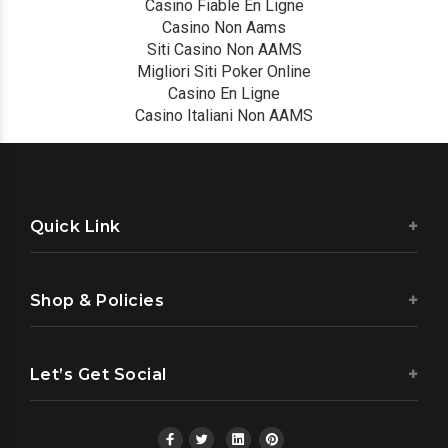
Casino Fiable En Ligne
Casino Non Aams
Siti Casino Non AAMS
Migliori Siti Poker Online
Casino En Ligne
Casino Italiani Non AAMS
Quick Link
Shop & Policies
Let’s Get Social