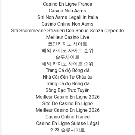
Casino En Ligne France
Casino Non Aams
Siti Non Aams Legali In Italia
Casino Online Non Aams
Siti Scommesse Stranieri Con Bonus Senza Deposito
Meilleur Casino Live
코인카지노 사이트
해외 카지노 사이트 순위
슬롯사이트
해외 카지노 사이트 순위
Trang Cá độ Bóng đá
Nhà Cái đến Từ Châu âu
Trang Cá độ Bóng đá
Sòng Bạc Trực Tuyến
Meilleur Casino En Ligne 2026
Site De Casino En Ligne
Meilleur Casino En Ligne 2026
Casino Online France
Casino En Ligne Suisse Légal
안전 슬롯사이트