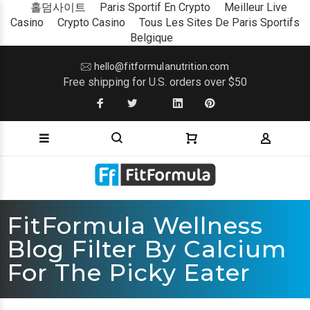
홀덤사이트
Paris Sportif En Crypto
Meilleur Live
Casino
Crypto Casino
Tous Les Sites De Paris Sportifs
Belgique
hello@fitformulanutrition.com
Free shipping for U.S. orders over $50
FitFormula Wellness
Blog Filter By Calcium
For The Picky Eater