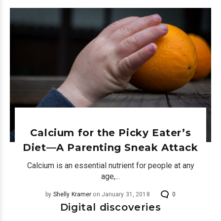
Calcium for the Picky Eater’s
Diet—A Parenting Sneak Attack
Calcium is an essential nutrient for people at any
age,...
by
Shelly Kramer
on January 31, 2018
0
Digital discoveries