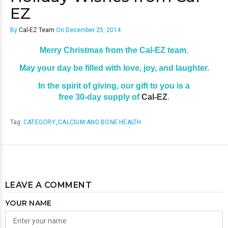
EZ
By
Cal-EZ Team
On December 25, 2014
Merry Christmas from the Cal-EZ team.
May your day be filled with love, joy, and laughter.
In the spirit of giving, our gift to you is a
free 30-day supply of
Cal-EZ
.
Tag:
CATEGORY_CALCIUM AND BONE HEALTH
LEAVE A COMMENT
YOUR NAME