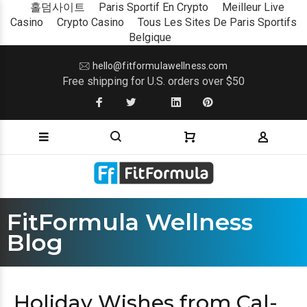
홀덤사이트
Paris Sportif En Crypto
Meilleur Live
Casino
Crypto Casino
Tous Les Sites De Paris Sportifs
Belgique
hello@fitformulawellness.com
Free shipping for U.S. orders over $50
FitFormula Wellness
Blog
Holiday Wishes from Cal-