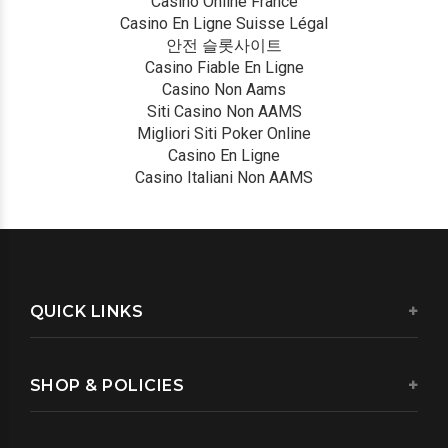
Casino Online France
Casino En Ligne Suisse Légal
안전 슬롯사이트
Casino Fiable En Ligne
Casino Non Aams
Siti Casino Non AAMS
Migliori Siti Poker Online
Casino En Ligne
Casino Italiani Non AAMS
QUICK LINKS
SHOP & POLICIES